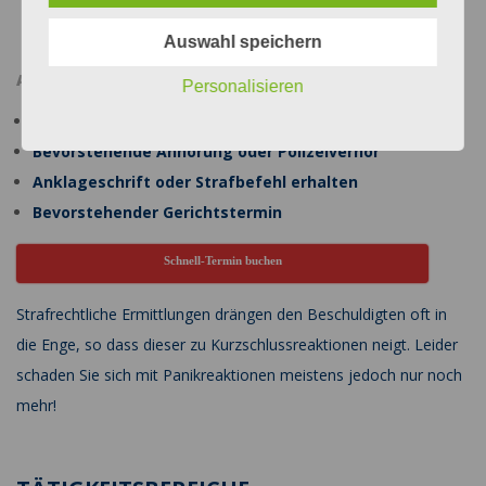
2017-
12-
Auswahl speichern
26
AKTUELL BETROFFEN?
Personalisieren
Vorläufige Festnahme oder Hausdurchsuchung
Bevorstehende Anhörung oder Polizeiverhör
Anklageschrift oder Strafbefehl erhalten
Bevorstehender Gerichtstermin
Schnell-Termin buchen
Strafrechtliche Ermittlungen drängen den Beschuldigten oft in
die Enge, so dass dieser zu Kurzschlussreaktionen neigt. Leider
schaden Sie sich mit Panikreaktionen meistens jedoch nur noch
mehr!