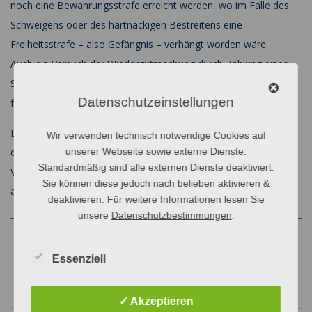
noch eine Bewährungsstrafe erreicht werden, wo im Falle des
Schweigens oder des hartnäckigen Bestreitens eine
Freiheitsstrafe – also Gefängnis – verhängt worden wäre.
Auch ein Versuch der Wiedergutmachung durch Zahlung eines
Schmerzensgeldes kann zu einer erheblich milderen Strafe
Datenschutzeinstellungen
führen.
Dem Verteidiger gegenüber die Vorwürfe zuzugeben und sich
Wir verwenden technisch notwendige Cookies auf
offenbaren kann einem Mandanten schwer fallen. Dennoch ist
unserer Webseite sowie externe Dienste.
Standardmäßig sind alle externen Dienste deaktiviert.
Vertrauen gegenüber dem Strafverteidiger unbedingt
Sie können diese jedoch nach belieben aktivieren &
angebracht.
deaktivieren. Für weitere Informationen lesen Sie
unsere
Datenschutzbestimmungen
.
Anwalt Oberhausen
Essenziell
Sexualstrafrecht Strategien
✓ Akzeptieren