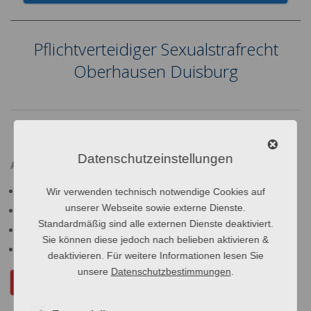
Pflichtverteidiger Sexualstrafrecht
Oberhausen Duisburg
2022-
04-
04
Datenschutzeinstellungen
AKTUELL BETROFFEN?
Vorläufige Festnahme oder Hausdurchsuchung
Wir verwenden technisch notwendige Cookies auf
unserer Webseite sowie externe Dienste.
Bevorstehende Anhörung oder Polizeiverhör
Standardmäßig sind alle externen Dienste deaktiviert.
Anklageschrift oder Strafbefehl erhalten
Sie können diese jedoch nach belieben aktivieren &
Bevorstehender Gerichtstermin
deaktivieren. Für weitere Informationen lesen Sie
unsere
Datenschutzbestimmungen
.
Schnell-Termin buchen