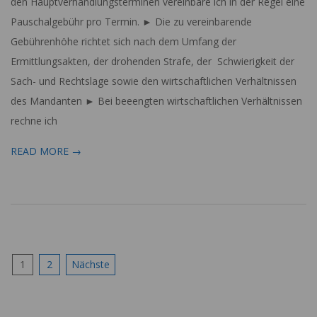
den Hauptverhandlungsterminen vereinbare ich in der Regel eine
Pauschalgebühr pro Termin. ► Die zu vereinbarende
Gebührenhöhe richtet sich nach dem Umfang der
Ermittlungsakten, der drohenden Strafe, der Schwierigkeit der
Sach- und Rechtslage sowie den wirtschaftlichen Verhältnissen
des Mandanten ► Bei beeengten wirtschaftlichen Verhältnissen
rechne ich
READ MORE →
Seitennummerierung
1
2
Nächste
der