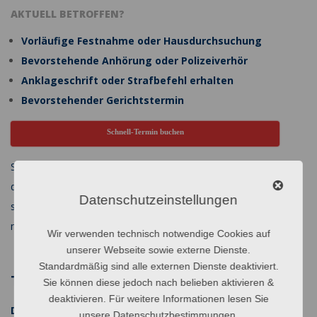
Beiträge
AKTUELL BETROFFEN?
Vorläufige Festnahme oder Hausdurchsuchung
Bevorstehende Anhörung oder Polizeiverhör
Anklageschrift oder Strafbefehl erhalten
Bevorstehender Gerichtstermin
Schnell-Termin buchen
Strafrechtliche Ermittlungen drängen den Beschuldigten oft in
die Enge, so dass dieser zu Kurzschlussreaktionen neigt. Leider
Datenschutzeinstellungen
schaden Sie sich mit Panikreaktionen meistens jedoch nur noch
mehr!
Wir verwenden technisch notwendige Cookies auf
unserer Webseite sowie externe Dienste.
Standardmäßig sind alle externen Dienste deaktiviert.
TÄTIGKEITSBEREICHE
Sie können diese jedoch nach belieben aktivieren &
deaktivieren. Für weitere Informationen lesen Sie
Das klassische Strafrecht
unsere
Datenschutzbestimmungen
.