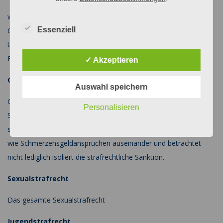
wie Diebstahl, Wohnungseinbruchdiebstahl, Betrug,
Essenziell
Computerbetrug, Raub, Erpressung, räuberischer Diebstahl,
Urkundenfälschung, Nötigung, Bedrohung, Fahren ohne
Fahrerlaubnis.
✓ Akzeptieren
Gewaltdeikte
Auswahl speichern
Gerade bei Gewaltstraftaten wird die Luft angesichts der
Personalisieren
Strafandrohungen schnell dünn. Eine kluge Verteidigung setzt
sich auch im Vorfeld schon mit zivilrechtlichen Fragestellungen
wie Schmerzensgeldansprüchen auseinander und betrachtet
nicht lediglich isoliert die strafrechtliche Sanktion.
Sexualstrafrecht
Das gesamte Sexualstrafrecht
Jugendstrafrecht