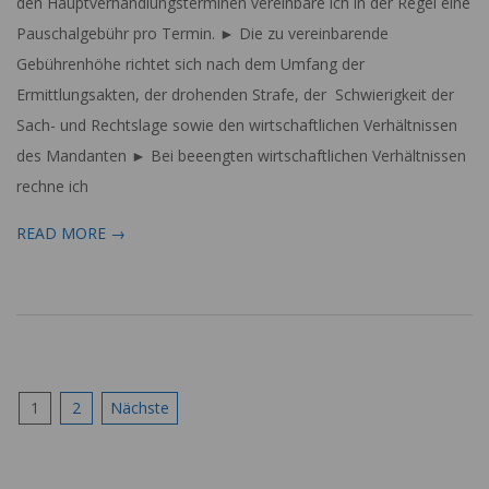
den Hauptverhandlungsterminen vereinbare ich in der Regel eine
Pauschalgebühr pro Termin. ► Die zu vereinbarende
Gebührenhöhe richtet sich nach dem Umfang der
Ermittlungsakten, der drohenden Strafe, der Schwierigkeit der
Sach- und Rechtslage sowie den wirtschaftlichen Verhältnissen
des Mandanten ► Bei beeengten wirtschaftlichen Verhältnissen
rechne ich
READ MORE →
Seitennummerierung
1
2
Nächste
der