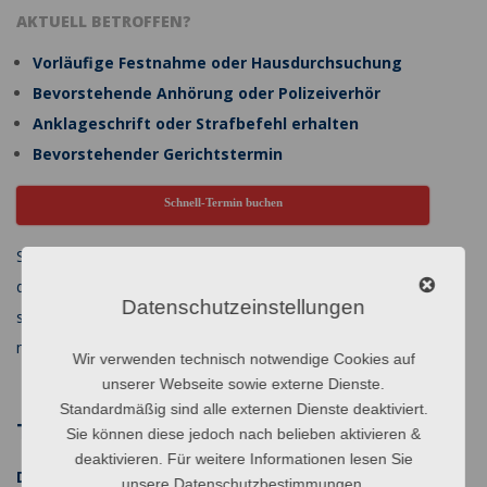
Beiträge
AKTUELL BETROFFEN?
Vorläufige Festnahme oder Hausdurchsuchung
Bevorstehende Anhörung oder Polizeiverhör
Anklageschrift oder Strafbefehl erhalten
Bevorstehender Gerichtstermin
Schnell-Termin buchen
Strafrechtliche Ermittlungen drängen den Beschuldigten oft in
die Enge, so dass dieser zu Kurzschlussreaktionen neigt. Leider
Datenschutzeinstellungen
schaden Sie sich mit Panikreaktionen meistens jedoch nur noch
mehr!
Wir verwenden technisch notwendige Cookies auf
unserer Webseite sowie externe Dienste.
Standardmäßig sind alle externen Dienste deaktiviert.
TÄTIGKEITSBEREICHE
Sie können diese jedoch nach belieben aktivieren &
deaktivieren. Für weitere Informationen lesen Sie
Das klassische Strafrecht
unsere
Datenschutzbestimmungen
.