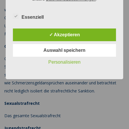
wie Diebstahl, Wohnungseinbruchdiebstahl, Betrug,
Essenziell
Computerbetrug, Raub, Erpressung, räuberischer Diebstahl,
Urkundenfälschung, Nötigung, Bedrohung, Fahren ohne
Fahrerlaubnis.
✓ Akzeptieren
Gewaltdeikte
Auswahl speichern
Gerade bei Gewaltstraftaten wird die Luft angesichts der
Personalisieren
Strafandrohungen schnell dünn. Eine kluge Verteidigung setzt
sich auch im Vorfeld schon mit zivilrechtlichen Fragestellungen
wie Schmerzensgeldansprüchen auseinander und betrachtet
nicht lediglich isoliert die strafrechtliche Sanktion.
Sexualstrafrecht
Das gesamte Sexualstrafrecht
Jugendstrafrecht