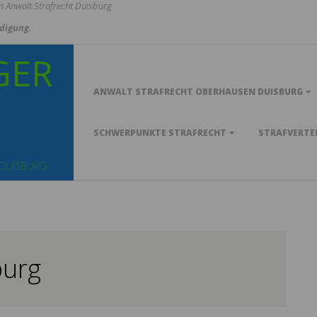
n Anwalt Strafrecht Duisburg
idigung.
GER
Primary
ANWALT STRAFRECHT OBERHAUSEN DUISBURG
Navigation
Menu
SCHWERPUNKTE STRAFRECHT
STRAFVERTE
 DUISBURG
burg