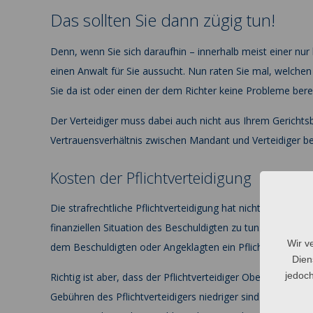
Das sollten Sie dann zügig tun!
Denn, wenn Sie sich daraufhin – innerhalb meist einer nur k
einen Anwalt für Sie aussucht. Nun raten Sie mal, welchen
Sie da ist oder einen der dem Richter keine Probleme bere
Der Verteidiger muss dabei auch nicht aus Ihrem Gerichts
Vertrauensverhältnis zwischen Mandant und Verteidiger bei
Kosten der Pflichtverteidigung
Die strafrechtliche Pflichtverteidigung hat nichts mit der 
finanziellen Situation des Beschuldigten zu tun. Das Ge
Wir v
dem Beschuldigten oder Angeklagten ein Pflichtverteidiger
Dien
jedoch
Richtig ist aber, dass der Pflichtverteidiger Oberhausen s
Gebühren des Pflichtverteidigers niedriger sind als die de