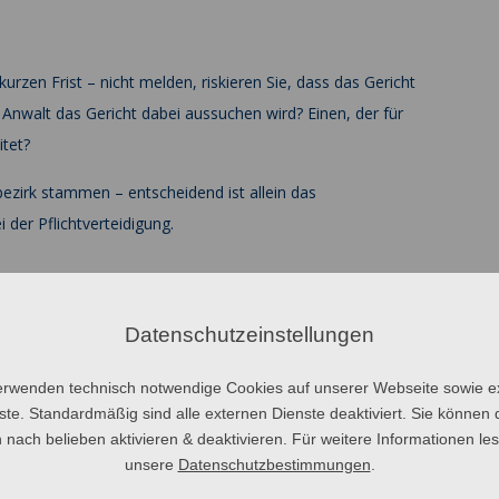
urzen Frist – nicht melden, riskieren Sie, dass das Gericht
 Anwalt das Gericht dabei aussuchen wird? Einen, der für
itet?
bezirk stammen – entscheidend ist allein das
 der Pflichtverteidigung.
zivilrechtlichen Prozesskostenhilfe und damit auch nichts mit der
Datenschutzeinstellungen
setz bestimmt – unabhängig vom Einkommen – in welchen Fällen
erwenden technisch notwendige Cookies auf unserer Webseite sowie e
 zusteht.
ste. Standardmäßig sind alle externen Dienste deaktiviert. Sie können 
 nach belieben aktivieren & deaktivieren. Für weitere Informationen le
eine Kosten zunächst aus der Staatskasse erhält und die
unsere
Datenschutzbestimmungen
.
s Wahlverteidigers. Wird der Angeklagte dann freigesprochen,